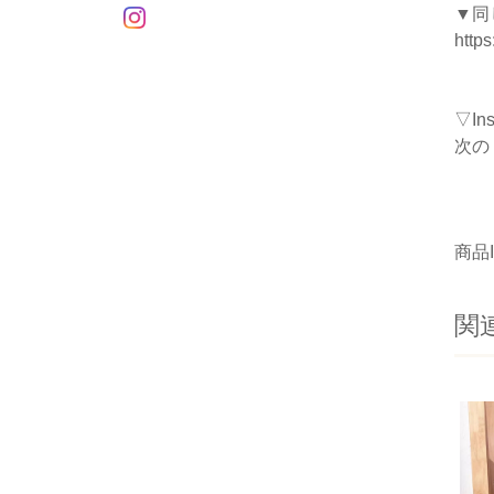
▼同
https
▽I
次の
商品I
関