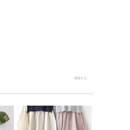
。
通報する