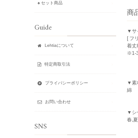
♠ セット商品
商
Guide
▼サ
[ フ
Lehtiaについて
着丈8
※1
特定商取引法
▼素
プライバシーポリシー
綿
お問い合わせ
▼シ
春,夏
SNS