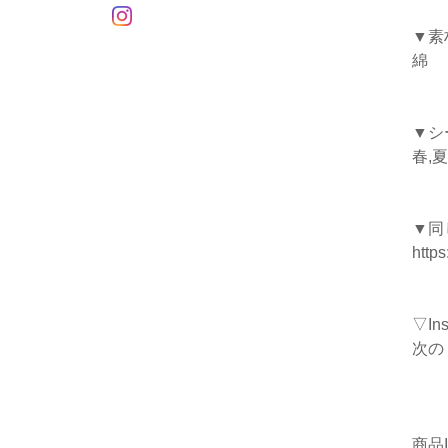
▼素
綿
▼シ
春,夏
▼同
https
▽I
次の
商品I