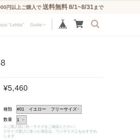
送料無料
8/1~8/31
,900円以上ご購入で
まで
out “Lehtia”
Guide
8
¥5,460
種類
数量
⚠ご購入前に色・サイズをご確認ください。
⚠サイズ選びに迷った場合は、ワンサイズ上をおすすめ
します