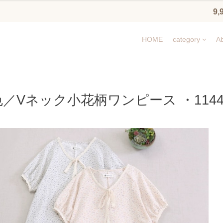
9
HOME
category
Ab
色／Vネック小花柄ワンピース ・1144