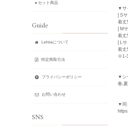
♠ セット商品
▼サ
[ S
着丈5
Guide
[ M
着丈5
Lehtiaについて
[ L
着丈5
※1
特定商取引法
▼シ
プライバシーポリシー
春,夏
お問い合わせ
▼同
https
SNS