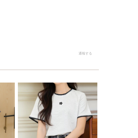
。
通報する