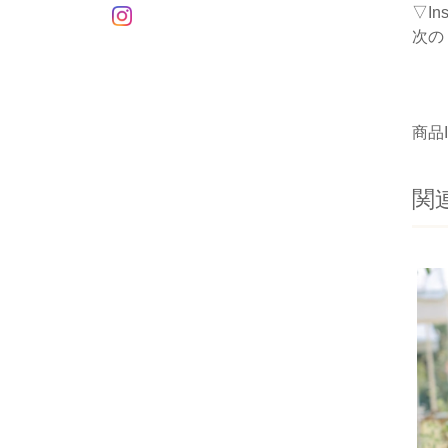
▽I
次の
商品I
関