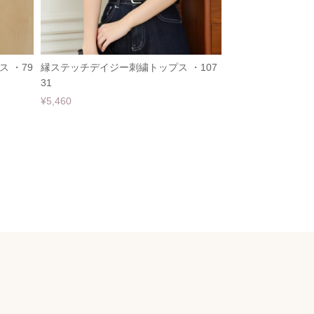
 ・79
縁ステッチデイジー刺繍トップス ・107
31
¥5,460