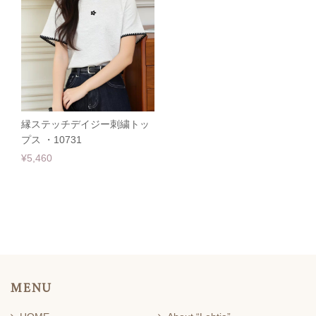
縁ステッチデイジー刺繍トッ
プス ・10731
¥5,460
MENU