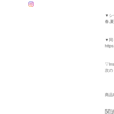
▼シ
春,夏
▼同
https
▽I
次の
商品I
関