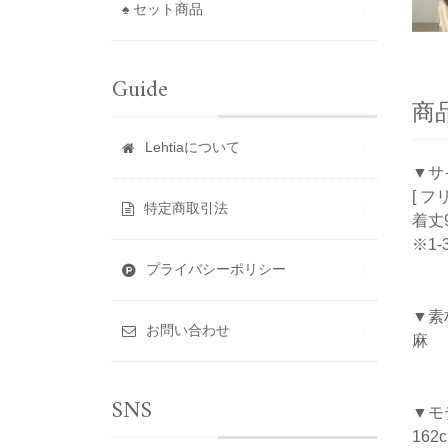
♠ セット商品
Guide
商
Lehtiaについて
▼サ
[ フ
特定商取引法
着丈9
※1
プライバシーポリシー
▼素
お問い合わせ
麻
SNS
▼モ
162c