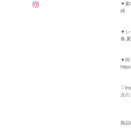
▼素
綿
▼シ
春,夏
▼同
https
▽I
次の
商品I