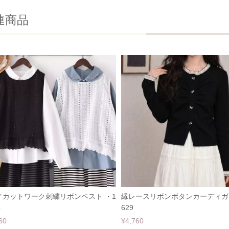
連商品
／カットワーク刺繍リボンベスト ・1
縁レースリボンボタンカーディガン
4
629
60
¥4,760