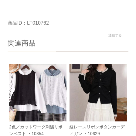
商品ID：LT010762
通報する
関連商品
2色／カットワーク刺繍リボ
縁レースリボンボタンカーデ
ンベスト ・10354
ィガン ・10629