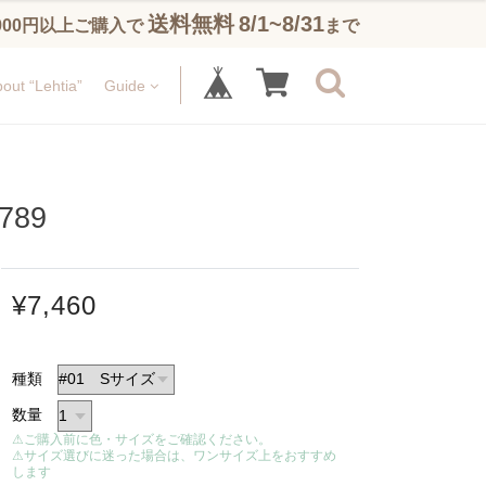
送料無料
8/1~8/31
,900円以上ご購入で
まで
out “Lehtia”
Guide
89
¥7,460
種類
数量
⚠ご購入前に色・サイズをご確認ください。
⚠サイズ選びに迷った場合は、ワンサイズ上をおすすめ
します