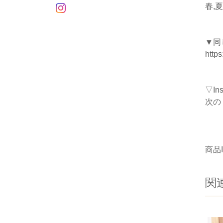
春,夏
▼同
https
▽I
次の
商品I
関