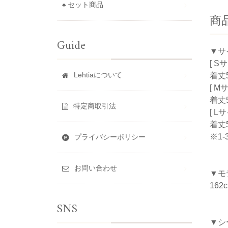
♠ セット商品
商
Guide
▼サ
[ S
Lehtiaについて
着丈5
[ M
着丈5
特定商取引法
[ L
着丈5
※1
プライバシーポリシー
お問い合わせ
▼モ
162
SNS
▼シ