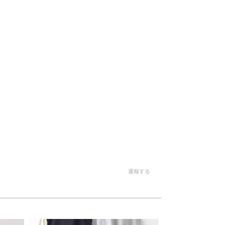
。
通報する