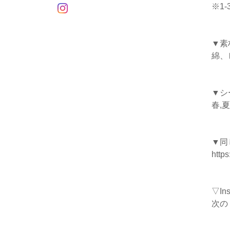
※1
▼素
綿、
▼シ
春,夏
▼同
https
▽I
次の