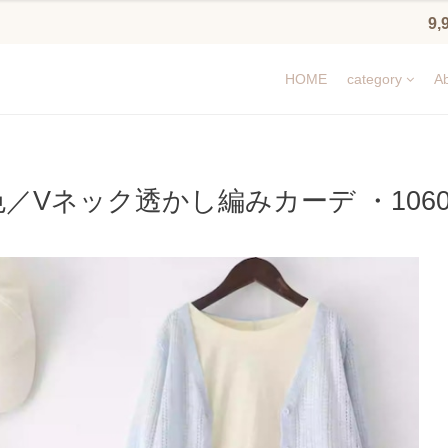
9
HOME
category
Ab
色／Vネック透かし編みカーデ ・1060