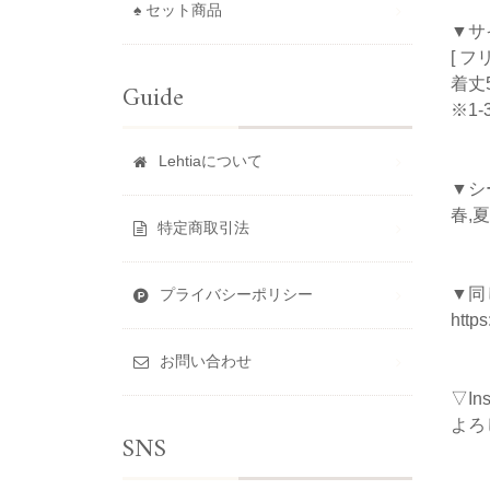
♠ セット商品
▼サ
[ フ
着丈5
Guide
※1
Lehtiaについて
▼シ
春,夏
特定商取引法
▼同
プライバシーポリシー
https
お問い合わせ
▽I
よろ
SNS