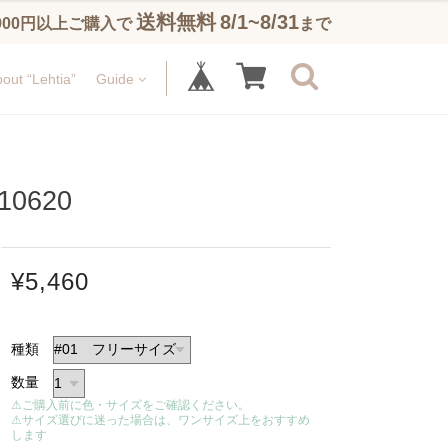
送料無料
8/1~8/31
,900円以上ご購入で
まで
out “Lehtia”
Guide
620
¥5,460
種類
数量
⚠ご購入前に色・サイズをご確認ください。
⚠サイズ選びに迷った場合は、ワンサイズ上をおすすめ
します