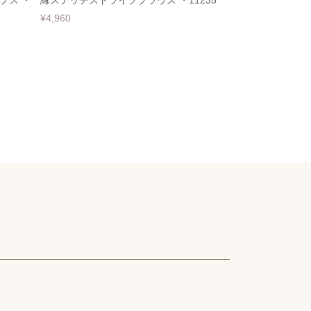
プス ・
縁ステッチストライプブラウス ・11235
¥4,960