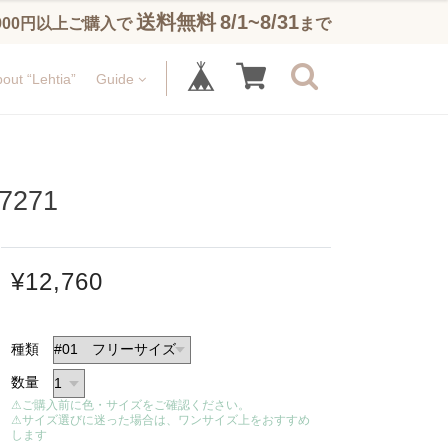
送料無料
8/1~8/31
,900円以上ご購入で
まで
out “Lehtia”
Guide
271
¥12,760
種類
数量
⚠ご購入前に色・サイズをご確認ください。
⚠サイズ選びに迷った場合は、ワンサイズ上をおすすめ
します