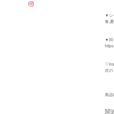
▼シ
春,夏
▼同
https
▽I
次の
商品I
関