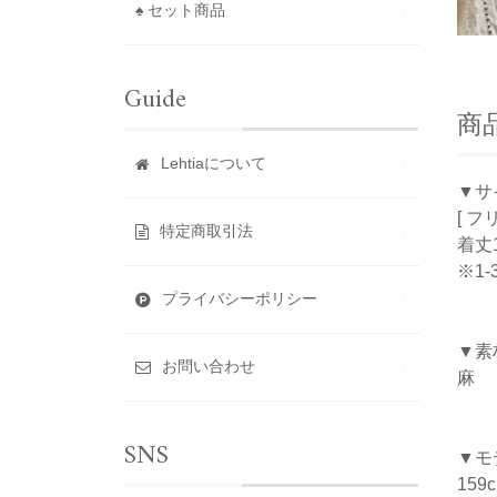
♠ セット商品
Guide
商
Lehtiaについて
▼サ
[ フ
特定商取引法
着丈1
※1
プライバシーポリシー
▼素
お問い合わせ
麻
SNS
▼モ
159c