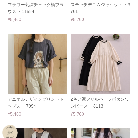
フラワー刺繍チェック柄ブラ
ステッチデニムジャケット ・3
ウス ・11584
761
¥5,460
¥5,760
アニマルデザインプリントト
2色／裾フリルハーフボタンワ
ップス ・7994
ンピース ・8113
¥5,460
¥5,760